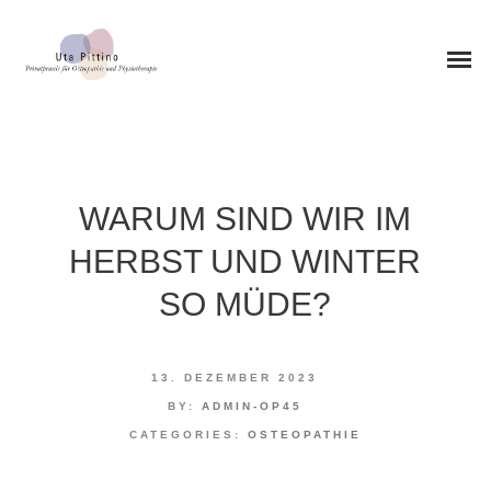
WARUM SIND WIR IM
0STEOPATHIE
HERBST UND WINTER
0STEOPATHIE
SO MÜDE?
KINDEROSTEOPATHIE
PHYSIOTHERAPIE
13. DEZEMBER 2023
BY:
ADMIN-OP45
CHIROPRAKTIK
CATEGORIES:
OSTEOPATHIE
CMD-THERAPIE
In den Herbst- und Wintermonaten fühlen sich viele Menschen