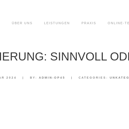
ÜBER UNS
LEISTUNGEN
PRAXIS
ONLINE-T
ERUNG: SINNVOLL OD
AR 2024
|
BY:
ADMIN-OP45
|
CATEGORIES:
UNKATEG
eng zusammen. Eine sinnvolle Darmsanierung spielt eine wi
e. Sie kann ein wichtiger Schritt zur Verbesserung der Ge
esem Begriff und warum ist er wichtig? Eine gesunde Darmflo
er Wohlbefinden. Mit verschiedenen Ansätzen wie einer Ern
er auch Darmspülungen können wir die Zusammensetzung 