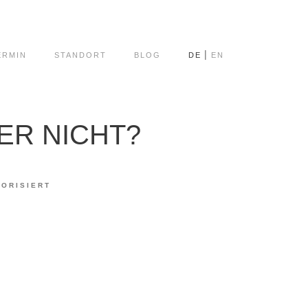
ERMIN
STANDORT
BLOG
DE
EN
ER NICHT?
ORISIERT
chtige Rolle in der
sundheit sein. Doch was
ra spielt eine
ährungsumstellung, der
unserer Darmbakterien