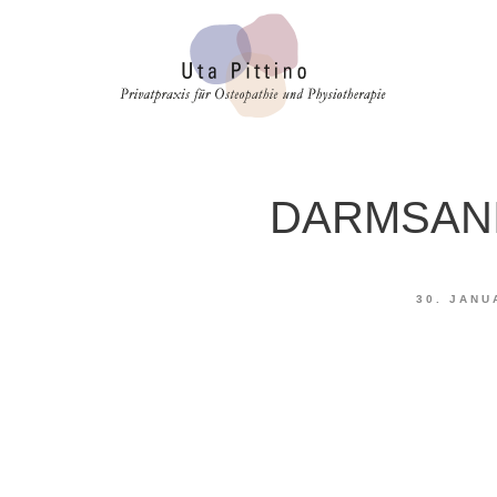
DARMSANI
30. JANU
Gesundheit und Darm hängen 
modernen Gesundheitsvorsorg
genau verbirgt sich hinter di
entscheidende Rolle für uns
Einnahme von Probiotika od