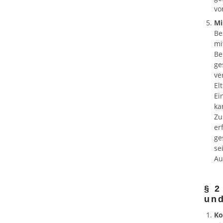
vo
Mi
Be
mi
Be
ge
ve
El
Ei
ka
Zu
er
ge
se
Au
§ 2
und
Ko