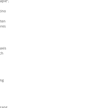
apie“,
tino
nten
eres
axis
ch
ung
rrang