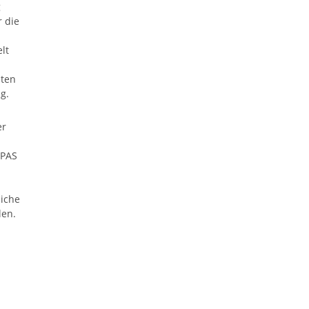
g
r die
lt
hten
g.
er
 PAS
liche
len.