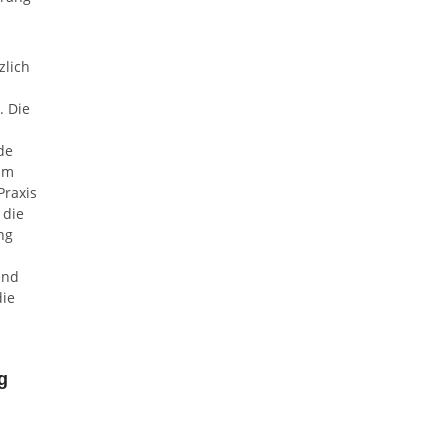
zlich
. Die
de
 im
Praxis
 die
ng
end
die
g