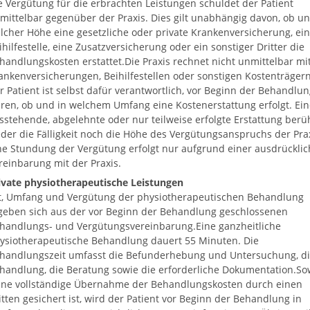
e Vergütung für die erbrachten Leistungen schuldet der Patient
mittelbar gegenüber der Praxis. Dies gilt unabhängig davon, ob un
lcher Höhe eine gesetzliche oder private Krankenversicherung, ei
ihilfestelle, eine Zusatzversicherung oder ein sonstiger Dritter die
handlungskosten erstattet.Die Praxis rechnet nicht unmittelbar mi
ankenversicherungen, Beihilfestellen oder sonstigen Kostenträgern
r Patient ist selbst dafür verantwortlich, vor Beginn der Behandlun
ären, ob und in welchem Umfang eine Kostenerstattung erfolgt. Ein
sstehende, abgelehnte oder nur teilweise erfolgte Erstattung berü
der die Fälligkeit noch die Höhe des Vergütungsanspruchs der Prax
ne Stundung der Vergütung erfolgt nur aufgrund einer ausdrückli
reinbarung mit der Praxis.
ivate physiotherapeutische Leistungen
t, Umfang und Vergütung der physiotherapeutischen Behandlung
geben sich aus der vor Beginn der Behandlung geschlossenen
handlungs- und Vergütungsvereinbarung.Eine ganzheitliche
ysiotherapeutische Behandlung dauert 55 Minuten. Die
handlungszeit umfasst die Befunderhebung und Untersuchung, d
handlung, die Beratung sowie die erforderliche Dokumentation.So
ine vollständige Übernahme der Behandlungskosten durch einen
itten gesichert ist, wird der Patient vor Beginn der Behandlung in