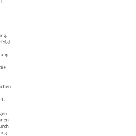
t
ung.
folgt
tung
die
lichen
 1.
gen
nnen
urch
gung