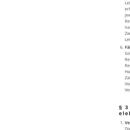
Le
er
je
Re
na
Zw
Le
Fä
So
Re
Re
Ha
Za
Vo
Ve
§ 3
ele
Ve
Di