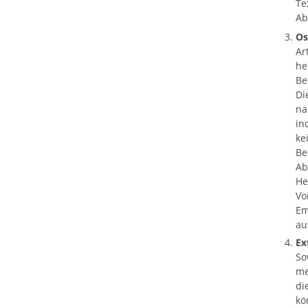
Te
Ab
Os
Ar
he
Be
Di
na
in
ke
Be
Ab
He
Vo
Em
au
Ex
So
me
di
kö