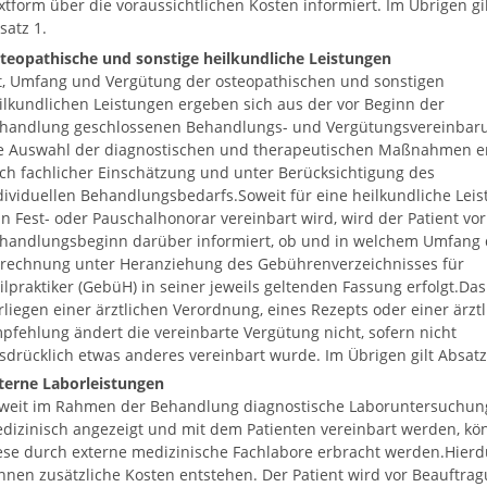
xtform über die voraussichtlichen Kosten informiert. Im Übrigen gil
satz 1.
teopathische und sonstige heilkundliche Leistungen
t, Umfang und Vergütung der osteopathischen und sonstigen
ilkundlichen Leistungen ergeben sich aus der vor Beginn der
handlung geschlossenen Behandlungs- und Vergütungsvereinbar
e Auswahl der diagnostischen und therapeutischen Maßnahmen er
ch fachlicher Einschätzung und unter Berücksichtigung des
dividuellen Behandlungsbedarfs.Soweit für eine heilkundliche Leis
in Fest- oder Pauschalhonorar vereinbart wird, wird der Patient vor
handlungsbeginn darüber informiert, ob und in welchem Umfang 
rechnung unter Heranziehung des Gebührenverzeichnisses für
ilpraktiker (GebüH) in seiner jeweils geltenden Fassung erfolgt.Das
rliegen einer ärztlichen Verordnung, eines Rezepts oder einer ärzt
pfehlung ändert die vereinbarte Vergütung nicht, sofern nicht
sdrücklich etwas anderes vereinbart wurde. Im Übrigen gilt Absatz
terne Laborleistungen
weit im Rahmen der Behandlung diagnostische Laboruntersuchun
dizinisch angezeigt und mit dem Patienten vereinbart werden, kö
ese durch externe medizinische Fachlabore erbracht werden.Hierd
nnen zusätzliche Kosten entstehen. Der Patient wird vor Beauftra