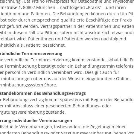
zeichnung „Uta Pittino Privatpraxis für Osteopathie und Physiother
mstraße 1, 80802 München – nachfolgend „Praxis“ – und ihren
tientinnen und Patienten. Die Behandlungen können durch Uta Pit
lbst oder durch entsprechend qualifizierte Beschäftigte der Praxis
rchgeführt werden. Vertragspartnerin der Patientinnen und Patie
eibt in diesem Fall Uta Pittino, sofern nicht ausdrücklich etwas and
reinbart wird. Patientinnen und Patienten werden nachfolgend
nheitlich als „Patient“ bezeichnet.
rbindliche Terminreservierung
ne verbindliche Terminreservierung kommt zustande, sobald die Pr
ne Terminbuchung bestätigt oder ein Behandlungstermin telefonis
er persönlich verbindlich vereinbart wird. Dies gilt auch für
rminbuchungen über das auf der Website eingebundene Online-
rminbuchungssystem Shore.
standekommen des Behandlungsvertrags
r Behandlungsvertrag kommt spätestens mit Beginn der Behandl
er mit Abschluss einer gesonderten Behandlungs- oder
rgütungsvereinbarung zustande.
rrang individueller Vereinbarungen
dividuelle Vereinbarungen, insbesondere die Regelungen einer
sonderten Behandlungs- oder Vergütungsvereinbarung, haben Vo