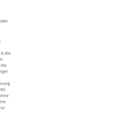
oder
s
rd die
en
 die
rger
hnung
PAS
 eine
ese
zur