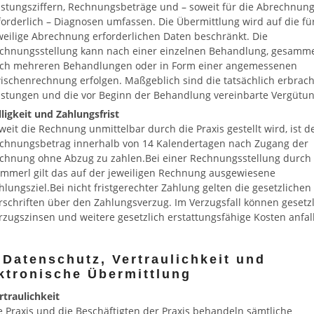
istungsziffern, Rechnungsbeträge und – soweit für die Abrechnun
forderlich – Diagnosen umfassen. Die Übermittlung wird auf die fü
weilige Abrechnung erforderlichen Daten beschränkt. Die
chnungsstellung kann nach einer einzelnen Behandlung, gesamme
ch mehreren Behandlungen oder in Form einer angemessenen
ischenrechnung erfolgen. Maßgeblich sind die tatsächlich erbrac
istungen und die vor Beginn der Behandlung vereinbarte Vergütun
lligkeit und Zahlungsfrist
weit die Rechnung unmittelbar durch die Praxis gestellt wird, ist d
chnungsbetrag innerhalb von 14 Kalendertagen nach Zugang der
chnung ohne Abzug zu zahlen.Bei einer Rechnungsstellung durch
mmerl gilt das auf der jeweiligen Rechnung ausgewiesene
hlungsziel.Bei nicht fristgerechter Zahlung gelten die gesetzlichen
rschriften über den Zahlungsverzug. Im Verzugsfall können gesetz
rzugszinsen und weitere gesetzlich erstattungsfähige Kosten anfal
 Datenschutz, Vertraulichkeit und
ktronische Übermittlung
rtraulichkeit
e Praxis und die Beschäftigten der Praxis behandeln sämtliche