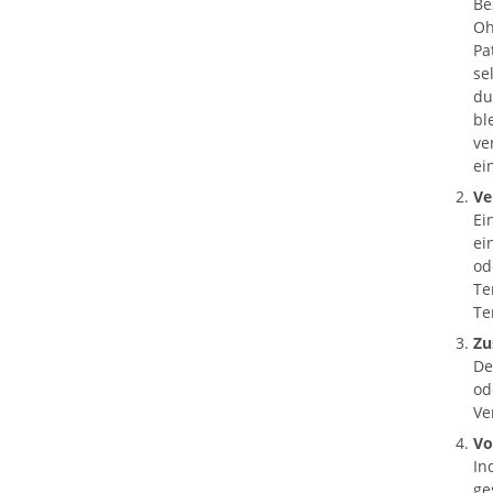
Be
Oh
Pa
se
du
bl
ve
ei
Ve
Ei
ei
od
Te
Te
Zu
De
od
Ve
Vo
In
ge