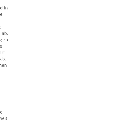
d in
ne
t
 ab.
g zu
e
hrt
is.
chen
ie
weit