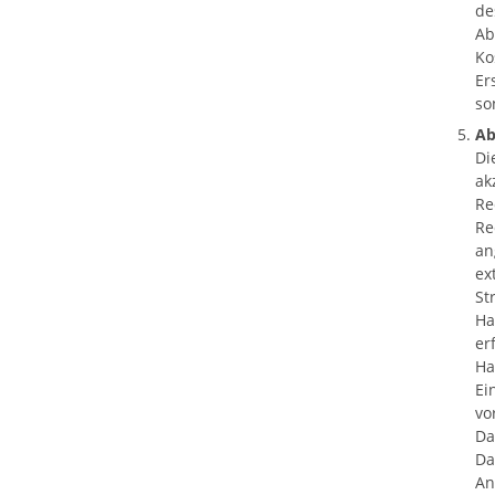
de
Ab
Ko
Er
so
Ab
Di
ak
Re
Re
an
ex
St
Ha
er
Ha
Ei
vo
Da
Da
An