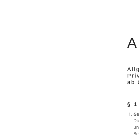
All
Pri
ab 
§ 1
Ge
Di
un
Be