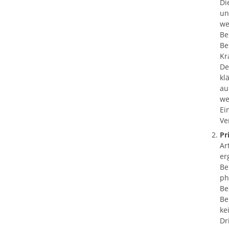
Di
un
we
Be
Be
Kr
De
kl
au
we
Ei
Ve
Pr
Ar
er
Be
ph
Be
Be
ke
Dr